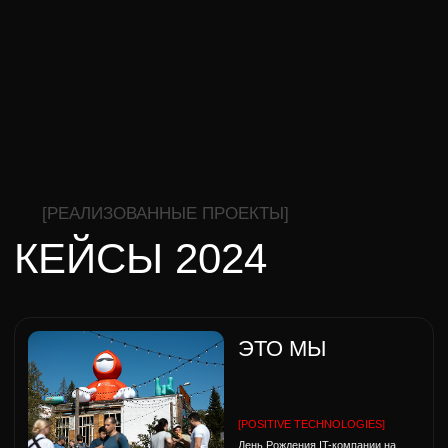
Обратный звонок
Все права защищины
ООО «Две Столицы»
195027 Россия, Санкт-Петербург,
ИНН 7806260487/ 780601001
Свердловская набережная, дом 62
ОГРН 1177847016445
литер А, помещение 42 Н ком
№19,20,21,22.
Договор публичной
Политика конфиденциальности /
оферты
обработки персональных данных