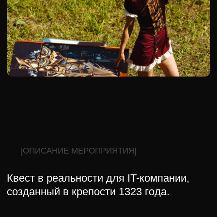
[РЕАЛИЗОВАННЫЕ ПРОЕКТЫ]
КЕЙСЫ 2024
ЭТО МЫ
[POSITIVE TECHNOLOGIES]
День Рождения IT-компании на
2900 человек
НОВОГОДНИЕ
ГРЕЗЫ
[POSITIVE TECHNOLOGIES]
Новогодний корпоратив на 1000
гостей
SALES KICK-OFF
[POSITIVE TECHNOLOGIES]
Стратегическая трёхдневная